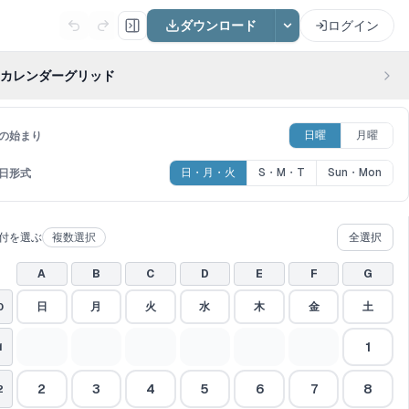
ダウンロード
ログイン
カレンダーグリッド
日曜
月曜
の始まり
日・月・火
S・M・T
Sun・Mon
日形式
付を選ぶ
複数選択
全選択
A
B
C
D
E
F
G
日
月
火
水
木
金
土
0
1
1
2
3
4
5
6
7
8
2